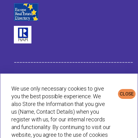
___________________________________________
Datos de la Empresa Habit
We use only necessary cookies to give
CLOSE
you the best possible experience. We
Política de Privacidad & Cookies
also Store the Information that you give
us (Name, Contact Details) when you
register with us, for our internal records
© Habit 2001-2025 All rights reserved
and functionality. By continuing to visit our
website, you agree to the use of cookies