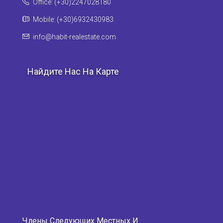
Office: (+30)2247028180
Mobile: (+30)6932430983
info@habit-realestate.com
Найдите Нас На Карте
Члены Следующих Местных И