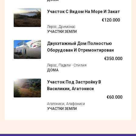
Участок С Видом На Море И Закат
€120.000
Лерос, Дримонас
УЧАСТКИ ЗЕМЛИ
Двухэтажный Дом Полностью
Оборудован И Отремонтирован
€350.000
Лерос, Падели - Спилия
ДОМА
Участок Под Застройку В
Василикии, Агатониси
€60.000
Агатониси, Агафониси
УЧАСТКИ ЗЕМЛИ