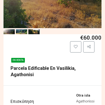
€60.000
EN VENTA
Parcela Edificable En Vasilikia,
Agathonisi
Otra isla
Επισκόπηση
Agathonìssi