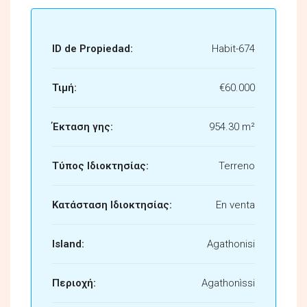
ID de Propiedad:
Habit-674
Τιμή:
€60.000
Έκταση γης:
954.30 m²
Τύπος Ιδιοκτησίας:
Terreno
Κατάσταση Ιδιοκτησίας:
En venta
Island:
Agathonisi
Περιοχή:
Agathonìssi