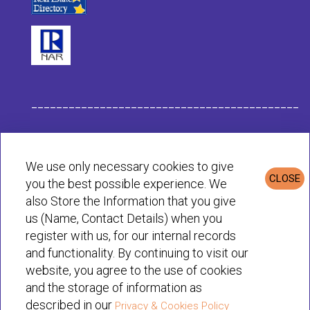
___________________________________________
Datos de la Empresa Habit
We use only necessary cookies to give
CLOSE
you the best possible experience. We
Política de Privacidad & Cookies
also Store the Information that you give
us (Name, Contact Details) when you
register with us, for our internal records
© Habit 2001-2025 All rights reserved
and functionality. By continuing to visit our
website, you agree to the use of cookies
and the storage of information as
described in our
Privacy & Cookies Policy