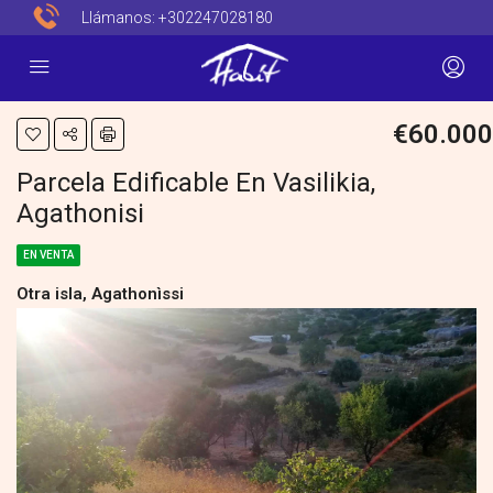
Llámanos:
+302247028180
€60.000
Parcela Edificable En Vasilikia,
Agathonisi
EN VENTA
Otra isla, Agathonìssi