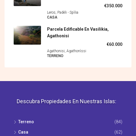
€350.000
Leros, Padèli - Spìlia
CASA
Parcela Edificable En Vasilikia,
Agathonisi
€60.000
Agathonisi, Agathonìssi
TERRENO
Descubra Propiedades En Nuestras Islas:
Terreno
(84)
Casa
(62)